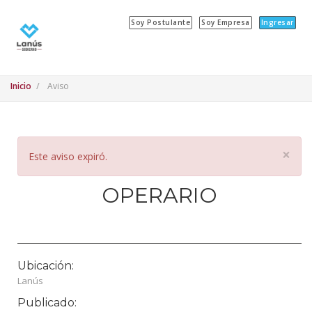
Soy Postulante
Soy Empresa
Ingresar
Inicio
Aviso
×
Este aviso expiró.
OPERARIO
Ubicación:
Lanús
Publicado: