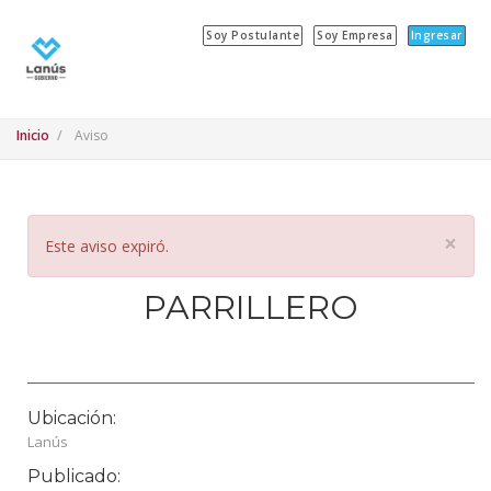
Soy Postulante
Soy Empresa
Ingresar
Inicio
Aviso
×
Este aviso expiró.
PARRILLERO
Ubicación:
Lanús
Publicado: