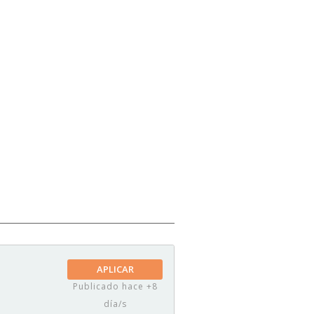
APLICAR
Publicado hace +8
día/s